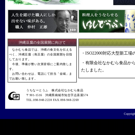
沖縄豆腐の全国展開に向けて
なかむら食品では、沖縄の食文化を伝える
・ISO22000対応大型新
べく、沖縄豆腐（島豆腐）の全国展開を目指
しております。
・有限会社なかむら食品か
今後、準備が整い次第皆様にご案内致しま
す。
たしました。
お問い合わせは、電話にて担当「金城」ま
でお願い致します。
・沖縄豆腐の製造方法およ
彰」
うちなーとうふ 株式会社なかむら食品
〒901-1516 沖縄県南城市知念字志喜屋574
・生の豆を絞って出来た豆
TEL.098-948-2228 FAX.098-948-2269
味を伝える。
・「わが家の沖縄風茶懐石2
Copyrig
選レシピ。